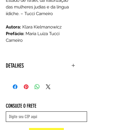
Estado de Israel, da valorização
das mulheres judias e da língua
iídiche. – Tucci Carneiro
Autora:
Klara Kielmanowicz
Prefácio:
Maria Luiza Tucci
Carneiro
DETALHES
Autora: Klara Kielmanowicz
Prefácio: Maria Luiza Tucci
Carneiro
Editora: ‎ Humanitas (1 janeiro 2017)
Idioma: ‎ Português
CONSULTE O FRETE
Capa comum: ‎ 248 páginas
Formato: 23 x 16 x 1 cm
ISBN-10: ‎ 8577323218
ISBN-13: ‎ 978-8577323210