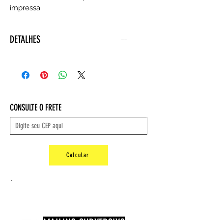
impressa.
DETALHES
Autora : Ana Luiza Martins
Editora ‏ : ‎ EDUSP; 1ª edição (1
janeiro 2001)
Idioma ‏ : ‎ Português
Capa comum ‏ : ‎ 600 páginas
CONSULTE O FRETE
ISBN-10 ‏ : ‎ 8531405696
ISBN-13 ‏ : ‎ 978-8531405693
Dimensões ‏ : ‎ 27 x 21 x 2.8 cm
Peso : 2,04
Calcular
.