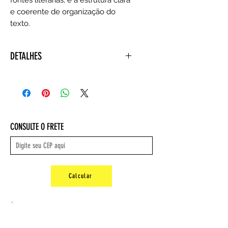
e coerente de organização do
texto.
DETALHES
Editora ‏ : ‎ Edusp; 1ª edição (1
outubro 2009)
Idioma ‏ : ‎ Português
Capa comum ‏ : ‎ 600 páginas
ISBN-10 ‏ : ‎ 6557850296
CONSULTE O FRETE
ISBN-13 ‏ : ‎ 978-6557850299
Dimensões ‏ : ‎ 23.8 x 16.8 x 3.4 cm
Peso: 1,02 kg
Calcular
.