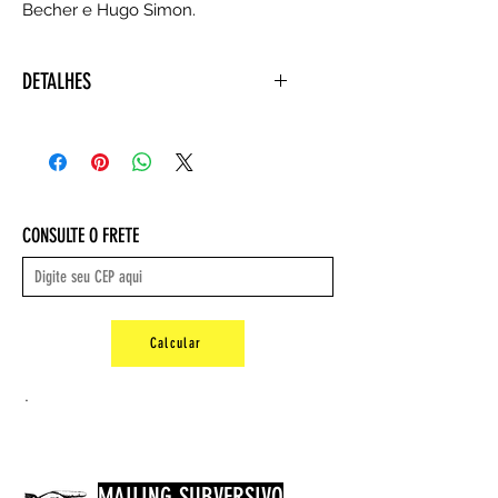
Becher e Hugo Simon.
DETALHES
Autora : Izabela Maria Furtado
Kestler
Editora ‏ : ‎ Edusp; 1ª edição (1
janeiro 2003)
Idioma ‏ : ‎ Português
CONSULTE O FRETE
Capa comum ‏ : ‎ 296 páginas
ISBN-10 ‏ : ‎ 853140732X
ISBN-13 ‏ : ‎ 978-8531407321
Dimensões ‏ : ‎ 22.8 x 15.8 x 2 cm
Peso : 0,56 kg
Calcular
.
MAILING SUBVERSIVO