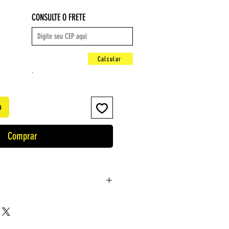
CONSULTE O FRETE
Calcular
.
o
Comprar
guês