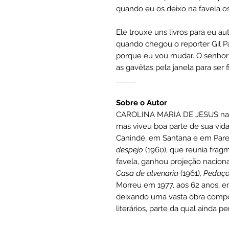
quando eu os deixo na favela os
Ele trouxe uns livros para eu au
quando chegou o reporter Gil Pas
porque eu vou mudar. O senhor P
as gavêtas pela janela para ser 
_____
Sobre o Autor
CAROLINA MARIA DE JESUS nas
mas viveu boa parte de sua vid
Canindé, em Santana e em Pare
despejo
(1960), que reunia frag
favela, ganhou projeção naciona
Casa de alvenaria
(1961),
Pedaço
Morreu em 1977, aos 62 anos, e
deixando uma vasta obra compo
literários, parte da qual ainda p