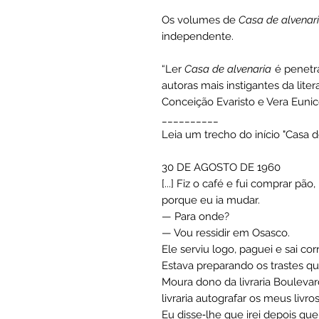
Os volumes de
Casa de alvenar
independente.
“Ler
Casa de alvenaria
é penetr
autoras mais instigantes da liter
Conceição Evaristo e Vera Euni
__________
Leia um trecho do início "Casa d
30 DE AGOSTO DE 1960
[...] Fiz o café e fui comprar p
porque eu ia mudar.
— Para onde?
— Vou ressidir em Osasco.
Ele serviu logo, paguei e sai cor
Estava preparando os trastes q
Moura dono da livraria Boulevar
livraria autografar os meus livros
Eu disse‑lhe que irei depois que