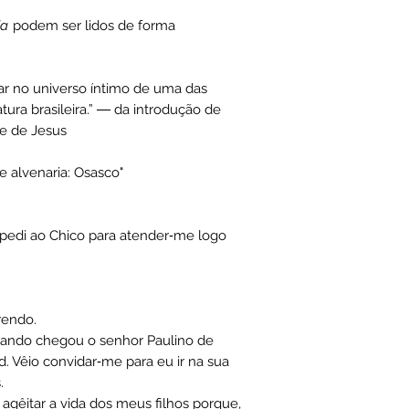
ia
podem ser lidos de forma
ar no universo íntimo de uma das
atura brasileira.” ― da introdução de
ce de Jesus
e alvenaria: Osasco"
ão, pedi ao Chico para atender‑me logo
rendo.
uando chegou o senhor Paulino de
d. Vêio convidar‑me para eu ir na sua
.
 agêitar a vida dos meus filhos porque,