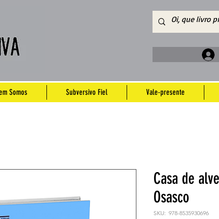
em Somos
Subversivo Fiel
Vale-presente
Casa de alve
Osasco
SKU: ‎ 978-8535930696