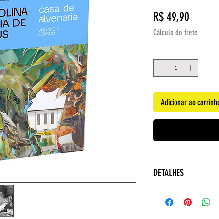
Preço
R$ 49,90
Cálculo do frete
Quantidade
*
Adicionar ao carrinh
DETALHES
Editora ‏ : ‎ Companhia das Letras; 1ª edição (6 agosto
2021)
Idioma ‏ : ‎ Portu