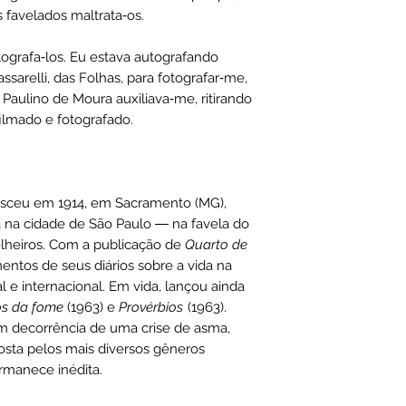
 favelados maltrata‑os.
tografa‑los. Eu estava autografando
sarelli, das Folhas, para fotografar‑me,
aulino de Moura auxiliava‑me, ritirando
filmado e fotografado.
ceu em 1914, em Sacramento (MG),
a na cidade de São Paulo ― na favela do
lheiros. Com a publicação de
Quarto de
mentos de seus diários sobre a vida na
l e internacional. Em vida, lançou ainda
s da fome
(1963) e
Provérbios
(1963).
m decorrência de uma crise de asma,
sta pelos mais diversos gêneros
ermanece inédita.