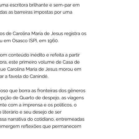
Capa com
 uma escritora brilhante e sem-par em
ISBN-10 ‏ : ‎ 85
odas as barreiras impostas por uma
ISBN-13 ‏ : ‎ 
Dimensões ‏
Peso: 361 gr
os de Carolina Maria de Jesus registra os
u em Osasco (SP), em 1960.
om conteúdo inédito e refeita a partir
tora, este primeiro volume de Casa de
que Carolina Maria de Jesus morou em
ar a favela do Canindé.
oso que borra as fronteiras dos gêneros
epção de Quarto de despejo, as viagens
nte com a imprensa e os políticos, o
literário e seu desejo de ser
ssa narrativa do cotidiano, entremeadas
, emergem reflexões que permanecem