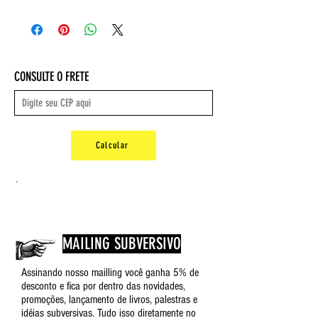
Autora: Maria Luiza Tucci Carneiro
Ilustrações: Milena Issler
Editora ‏ : ‎ Intermeios e Companhia
de História; 1ª edição (1 janeiro
2021)
CONSULTE O FRETE
Idioma ‏ : ‎ Português
Capa comum ‏ : ‎ 48 páginas
ISBN-10 ‏ : ‎ 658625535X
ISBN-13 ‏ : ‎ 978-6586255355
Dimensões ‏ : ‎ 23 x 16 x 0,4 cm
Calcular
Peso: 0,17 kg
.
MAILING SUBVERSIVO
Assinando nosso mailling você ganha 5% de
desconto e fica por dentro das novidades,
promoções, lançamento de livros, palestras e
idéias subversivas. Tudo isso diretamente no