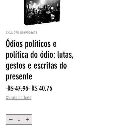
SKU: 978-8569924678
Ódios políticos e
política do ódio: lutas,
gestos e escritas do
presente
Preço
Preço
 R$ 47,95 
R$ 40,76
normal
promocional
Cálculo do frete
Quantidade
*