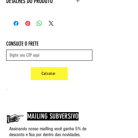
DETALHES DO PRODUTO
Editora ‏ : ‎ Bazar do Tempo; 1ª
edição (14 novembro 2019)
Idioma ‏ : ‎ Português
Capa comum ‏ : ‎ 136 páginas
ISBN-10 ‏ : ‎ 8569924674
CONSULTE O FRETE
ISBN-13 ‏ : ‎ 978-8569924678
Dimensões ‏ : ‎ 12.5 x 0.8 x 18.5 cm
Calcular
.
MAILING SUBVERSIVO
Assinando nosso mailling você ganha 5% de
desconto e fica por dentro das novidades,