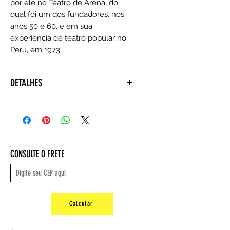
por ele no Teatro de Arena, do
qual foi um dos fundadores, nos
anos 50 e 60, e em sua
experiência de teatro popular no
Peru, em 1973.
DETALHES
Autor : Augusto Boal
Editora ‏ : ‎ Editora 34; 1ª edição (24
abril 2019)
Idioma ‏ : ‎ Português
Capa comum ‏ : ‎ 232 páginas
CONSULTE O FRETE
ISBN-10 ‏ : ‎ 8573267305
ISBN-13 ‏ : ‎ 978-8573267303
Dimensões ‏ : ‎ 16 x 1.5 x 23 cm
Peso : 0,4 kg
Calcular
.