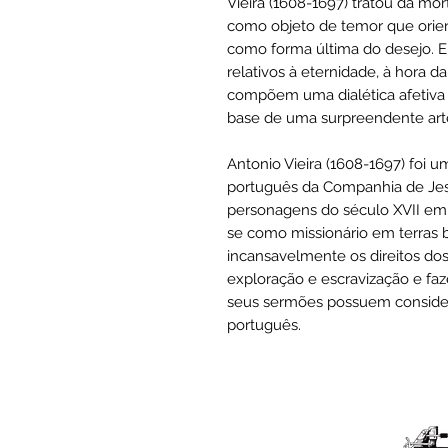
Vieira (1608-1697) tratou da mo
como objeto de temor que orient
como forma última do desejo. 
relativos à eternidade, à hora d
compõem uma dialética afetiva
base de uma surpreendente art
Antonio Vieira (1608-1697) foi um 
português da Companhia de Jes
personagens do século XVII em t
se como missionário em terras b
incansavelmente os direitos do
exploração e escravização e faz
seus sermões possuem considerá
português.