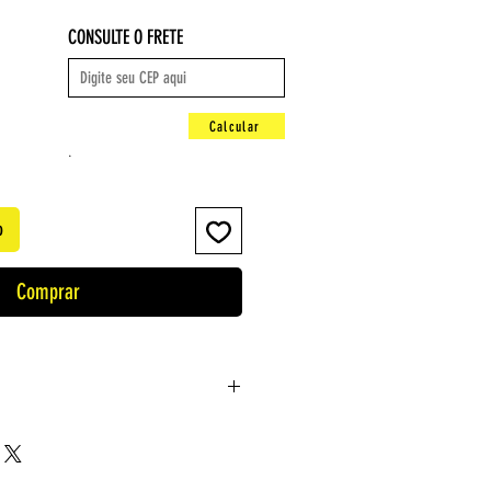
CONSULTE O FRETE
Calcular
.
o
Comprar
ira
 da Unicamp
: ‎1 janeiro 2016