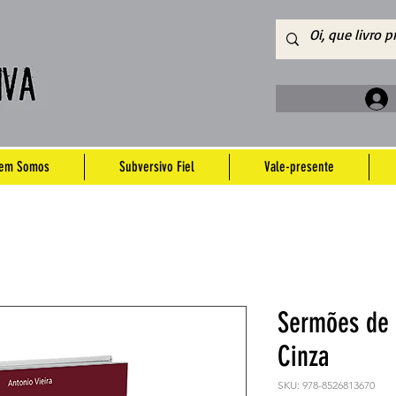
em Somos
Subversivo Fiel
Vale-presente
Sermões de 
Cinza
SKU: 978-8526813670