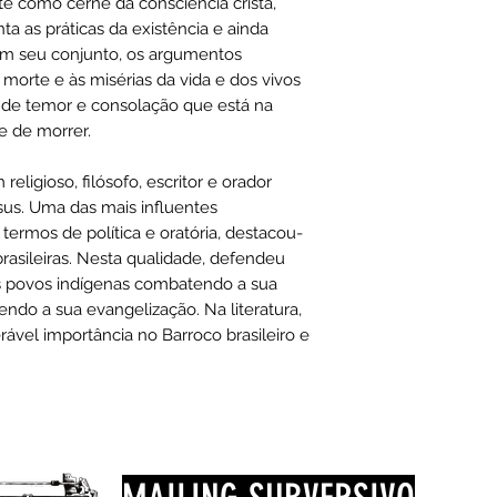
rte como cerne da consciência cristã,
Edição: ‎1ª
a as práticas da existência e ainda
Idioma: ‎Portuguê
Em seu conjunto, os argumentos
Número de página
ISBN-10: ‎8526813
a morte e às misérias da vida e dos vivos
ISBN-13: ‎978-852
 de temor e consolação que está na
Formato: 18 x 10 
e de morrer.
Peso do produto:
religioso, filósofo, escritor e orador
us. Uma das mais influentes
ermos de política e oratória, destacou-
rasileiras. Nesta qualidade, defendeu
s povos indígenas combatendo a sua
endo a sua evangelização. Na literatura,
vel importância no Barroco brasileiro e