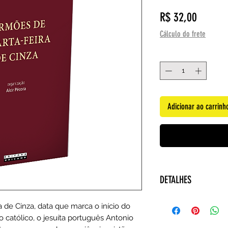
Preço
R$ 32,00
Cálculo do frete
Quantidade
*
Adicionar ao carrinh
DETALHES
Autor: Antonio Vie
 de Cinza, data que marca o início do
Editora: ‎Editora
 católico, o jesuíta português Antonio
Data da publicação