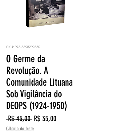
SKU: 978-8598292830
O Germe da
Revolução. A
Comunidade Lituana
Sob Vigilância do
DEOPS (1924-1950)
Preço
Preço
 R$ 45,00 
R$ 35,00
normal
promocional
Cálculo do frete