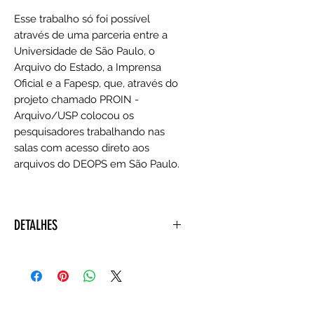
Esse trabalho só foi possível
através de uma parceria entre a
Universidade de São Paulo, o
Arquivo do Estado, a Imprensa
Oficial e a Fapesp, que, através do
projeto chamado PROIN -
Arquivo/USP colocou os
pesquisadores trabalhando nas
salas com acesso direto aos
arquivos do DEOPS em São Paulo.
DETALHES
Autor: Erick Reis Godliauskas Zen
Editora ‏ : ‎ Humanitas (1 janeiro
2005)
Idioma ‏ : ‎ Português
Capa comum ‏ : ‎ 224 páginas