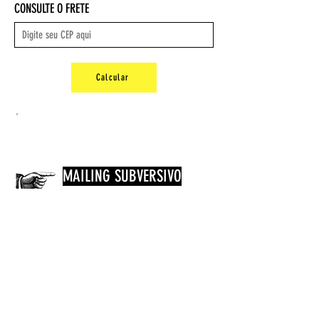
CONSULTE O FRETE
ISBN-10 ‏ : ‎ 8598292834
ISBN-13 ‏ : ‎ 978-8598292830
Dimensões ‏ : ‎ 21.6 x 15.4 x 1.4 cm
Peso: 0,340 kg
Calcular
.
MAILING SUBVERSIVO
Assinando nosso mailling você ganha 5% de
desconto e fica por dentro das novidades,
promoções, lançamento de livros, palestras e
idéias subversivas. Tudo isso diretamente no
seu e-mail!
Inscreva-se aqui