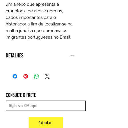
um anexo que apresenta a
cronologia de atos e normas,
dados importantes para o
historiador a fim de localizar-se na
malha jurídica que enredava os
imigrantes portugueses no Brasil.
DETALHES
ASIN ‏ : ‎ 8531412900
Editora ‏ : ‎ Edusp; 1ª edição (1
fevereiro 2011)
Idioma ‏ : ‎ Português
Capa comum ‏ : ‎ 384 páginas
CONSULTE O FRETE
ISBN-10 ‏ : ‎ 853141637X
ISBN-13 ‏ : ‎ 978-8531412905
Dimensões ‏ : ‎ 23.6 x 16.4 x 2.4 cm
Peso: 0,67 gr
Calcular