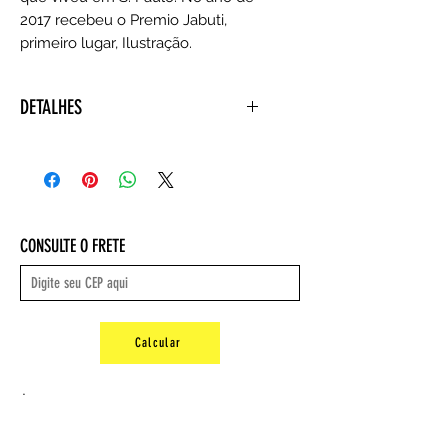
2017 recebeu o Premio Jabuti,
primeiro lugar, Ilustração.
DETALHES
Autor : Gershon Knispel
Editora ‏ : ‎ Editora Maayanot BR; 1ª
edição (5 maio 2016)
Idioma ‏ : ‎ Português
Capa dura ‏ : ‎ 424 páginas
CONSULTE O FRETE
ISBN-10 ‏ : ‎ 8579031303
ISBN-13 ‏ : ‎ 978-8579031304
Dimensões ‏ : ‎ 31.6 x 24 x 4.8 cm
Peso : 3,09 kg
Calcular
.