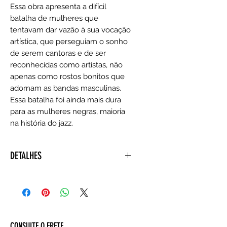
Essa obra apresenta a difícil
batalha de mulheres que
tentavam dar vazão à sua vocação
artística, que perseguiam o sonho
de serem cantoras e de ser
reconhecidas como artistas, não
apenas como rostos bonitos que
adornam as bandas masculinas.
Essa batalha foi ainda mais dura
para as mulheres negras, maioria
na história do jazz.
DETALHES
Autor : Stéphane Koechlin
Editora ‏ : ‎ Companhia Editora
Nacional; 1ª edição (1 setembro
2012)
CONSULTE O FRETE