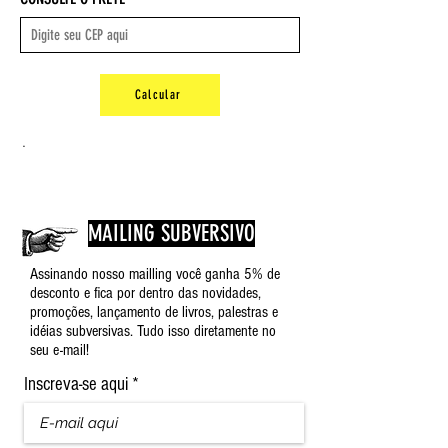
Idioma ‏ : ‎ Português
Capa comum ‏ : ‎ 160 páginas
ISBN-10 ‏ : ‎ 9788504018080
ISBN-13 ‏ : ‎ 978-8504018080
Dimensões ‏ : ‎ 28.19 x 20.57 x 1.27
Calcular
cm
Peso : 0,5 kg
.
MAILING SUBVERSIVO
Assinando nosso mailling você ganha 5% de
desconto e fica por dentro das novidades,
promoções, lançamento de livros, palestras e
idéias subversivas. Tudo isso diretamente no
seu e-mail!
Inscreva-se aqui