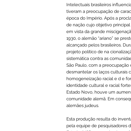
Intelectuais brasileiros influenc
tiveram a preocupação de caract
época do Império. Após a procl
de nação cujo objetivo princip
em vista da grande miscigenaçã
1930, o alemão “ariano” se pre
alcançado pelos brasileiros. Du
projeto político de na cionaliz
sistemática contra as comunida
São Paulo, com a preocupação d
desmantelar os laços culturais 
homogeneização racial e d e fo
identidade cultural e racial fort
Estado Novo, houve um aumento 
comunidade alemã. Em consequ
alemães judeus.
Esta produção resulta do inve
pela equipe de pesquisadores d