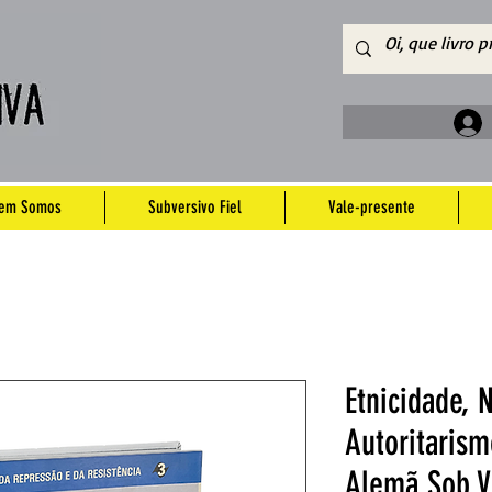
em Somos
Subversivo Fiel
Vale-presente
Etnicidade, 
Autoritaris
Alemã Sob Vi