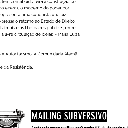
, tem contribuído para a construção do
do exercício moderno do poder por
 Representa uma conquista que diz
xpressa o retorno ao Estado de Direito
ividuais e as liberdades públicas, entre
à livre circulação de idéias. - Maria Luiza
o e Autoritarismo. A Comunidade Alemã
e da Resistência.
MAILING SUBVERSIVO
Assinando nosso mailling você ganha 5% de desconto e f