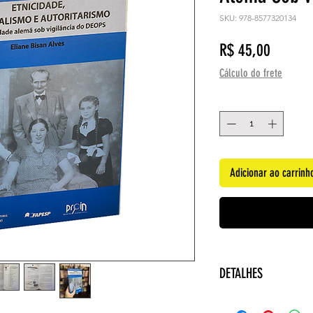
SKU: 978-8577320134
Preço
R$ 45,00
Cálculo do frete
Quantidade
*
Adicionar ao carrinh
DETALHES
Autora: Eliane Bis