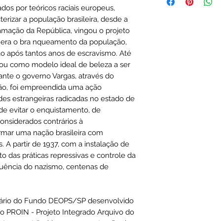
Editora ‏ : ‎ 
iados por teóricos raciais europeus,
Idioma ‏ : ‎ Portu
erizar a população brasileira, desde a
Capa com
amação da República, vingou o projeto
ISBN-10 ‏ : ‎ 85
al era o bra nqueamento da população,
ISBN-13 ‏ : ‎ 
o após tantos anos de escravismo. Até
Dimensões 
Peso: 0,30 gr
stou como modelo ideal de beleza a ser
rante o governo Vargas, através do
ação, foi empreendida uma ação
des estrangeiras radicadas no estado de
e evitar o enquistamento, de
considerados contrários à
rmar uma nação brasileira com
es. A partir de 1937, com a instalação de
das práticas repressivas e controle da
ência do nazismo, centenas de
ntário do Fundo DEOPS/SP desenvolvido
o PROIN - Projeto Integrado Arquivo do