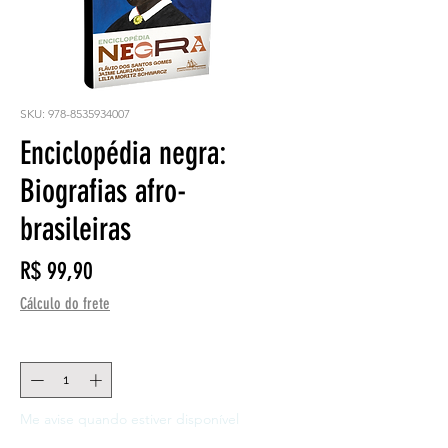
SKU: 978-8535934007
Enciclopédia negra:
Biografias afro-
brasileiras
Preço
R$ 99,90
Cálculo do frete
Quantidade
*
Me avise quando estiver disponível