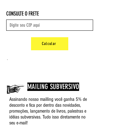
Capa comum ‏ : ‎ 720 páginas
ISBN-10 ‏ : ‎ 8535934006
CONSULTE O FRETE
ISBN-13 ‏ : ‎ 978-8535934007
Dimensões ‏ : ‎ 23.11 x 15.49 x 4.32
cm
Calcular
.
MAILING SUBVERSIVO
Assinando nosso mailling você ganha 5% de
desconto e fica por dentro das novidades,
promoções, lançamento de livros, palestras e
idéias subversivas. Tudo isso diretamente no
seu e-mail!
Inscreva-se aqui