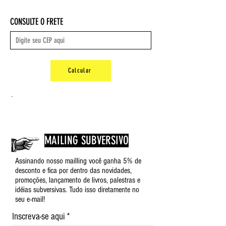
Capa comum ‏ : ‎ 185 páginas
Formato: 17,8 x 25 x 1,7 cm
CONSULTE O FRETE
ISBN-10 ‏ : ‎ 8590865800
ISBN-13 ‏ : ‎ 978-8590865803
Peso: 0,58 kg
Calcular
.
MAILING SUBVERSIVO
Assinando nosso mailling você ganha 5% de
desconto e fica por dentro das novidades,
promoções, lançamento de livros, palestras e
idéias subversivas. Tudo isso diretamente no
seu e-mail!
Inscreva-se aqui