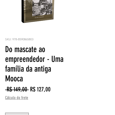
SKU: 978-8590865803
Do mascate ao
empreendedor - Uma
família da antiga
Mooca
Preço
Preço
 R$ 149,00 
R$ 127,00
normal
promocional
Cálculo do frete
Quantidade
*