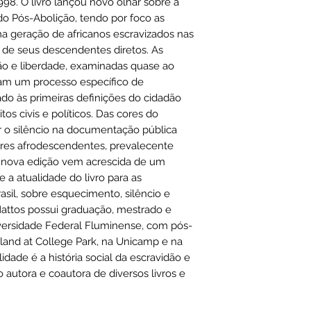
8. O livro lançou novo olhar sobre a
ISBN-10 ‏ : ‎ 85
do Pós-Abolição, tendo por foco as
ISBN-13 ‏ : ‎ 
ma geração de africanos escravizados nas
Dimensões ‏
 de seus descendentes diretos. As
Peso: 0,66 kg
idão e liberdade, examinadas quase ao
nam um processo específico de
ado às primeiras definições do cidadão
tos civis e políticos. Das cores do
ar o silêncio na documentação pública
livres afrodescendentes, prevalecente
 nova edição vem acrescida de um
e a atualidade do livro para as
asil, sobre esquecimento, silêncio e
attos possui graduação, mestrado e
versidade Federal Fluminense, com pós-
land at College Park, na Unicamp e na
idade é a história social da escravidão e
 autora e coautora de diversos livros e