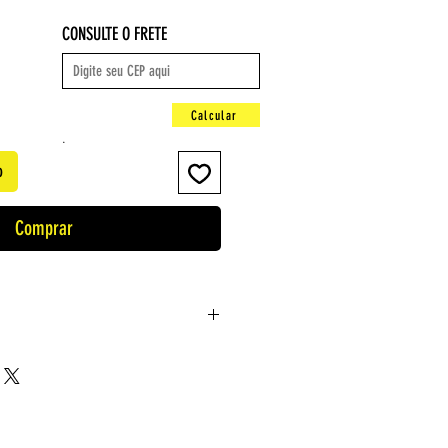
CONSULTE O FRETE
Calcular
.
o
Comprar
ttos
guês
um ‏ : ‎ 384 páginas