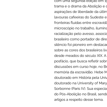
com uma segunda edição em 199
trama e o drama da Abolição e 
aspirações de liberdade da últi
lavouras cafeeiras do Sudeste e
fronteiras fluidas entre escrav
microscópio no trabalho, ilumi
racialização pelo avesso, associ
brasileiro como portador de direi
silêncio foi pioneiro em destac
sobre as cores dos brasileiros 
desde meados do século XIX. A
posfácio, que busca refletir sobr
discussões em curso hoje, no Br
memória da escravidão. Hebe M
doutorado em História pela Uni
doutorado na University of Mary
Sorbonne (Paris IV). Sua especial
do Pós-Abolição no Brasil, sendo
artigos a respeito desse tema.