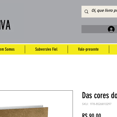
em Somos
Subversivo Fiel
Vale-presente
Das cores do
SKU: 978-8526810297
Preço
R$ 90,00