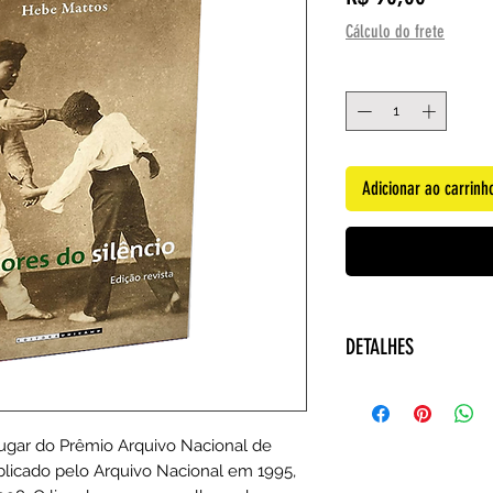
Cálculo do frete
Quantidade
*
Adicionar ao carrinh
DETALHES
Autora: Hebe Ma
Editora ‏ : ‎ Editora da Unicamp; 3ª edição (7 janeiro
2014)
 lugar do Prêmio Arquivo Nacional de
Idioma ‏ : ‎ Portu
blicado pelo Arquivo Nacional em 1995,
Capa com