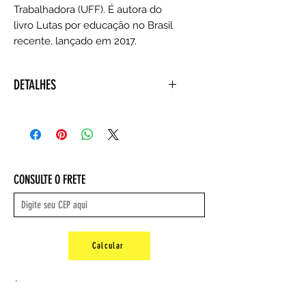
Trabalhadora (UFF). É autora do
livro Lutas por educação no Brasil
recente, lançado em 2017.
DETALHES
Autora: Kênia Miranda
Editora ‏ : ‎ Consequência (1 janeiro
2018)
Idioma ‏ : ‎ Português
Capa comum ‏ : ‎ 248 páginas
CONSULTE O FRETE
ISBN-10 ‏ : ‎ 8569437390
ISBN-13 ‏ : ‎ 978-8569437390
Dimensões ‏ : ‎ 22.8 x 16 x 1.6 cm
Peso: 0,54 gr
Calcular
.