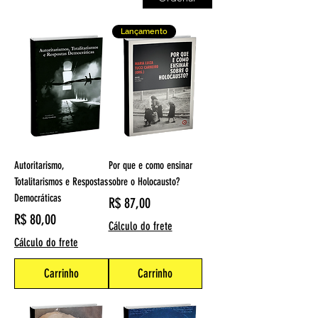
Lançamento
Autoritarismo,
Por que e como ensinar
Totalitarismos e Respostas
sobre o Holocausto?
Democráticas
Preço
R$ 87,00
Preço
R$ 80,00
Cálculo do frete
Cálculo do frete
Carrinho
Carrinho