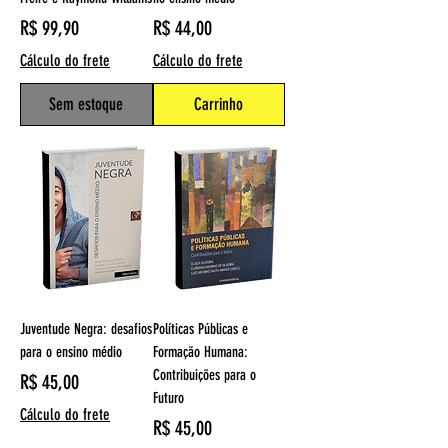
Preço
Preço
R$ 99,90
R$ 44,00
Cálculo do frete
Cálculo do frete
Sem estoque
Carrinho
Juventude Negra: desafios
Políticas Públicas e
para o ensino médio
Formação Humana:
Contribuições para o
Preço
R$ 45,00
Futuro
Cálculo do frete
Preço
R$ 45,00