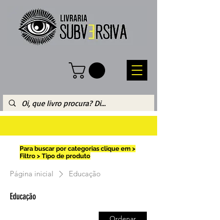
Para buscar por categorias clique em >
Filtro > Tipo de produto
Página inicial
Educação
Educação
Ordenar