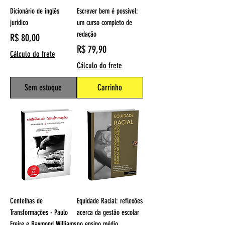
Dicionário de inglês
Escrever bem é possível:
jurídico
um curso completo de
redação
Preço
R$ 80,00
Preço
R$ 79,90
Cálculo do frete
Cálculo do frete
Sem estoque
Carrinho
Centelhas de
Equidade Racial: reflexões
Transformações - Paulo
acerca da gestão escolar
Freire e Raymond Williams
no ensino médio