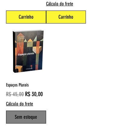
Cálculo do frete
Carrinho
Carrinho
Espaços Plurais
Preço normal
Preço promocional
R$ 30,00
R$ 45,00
Cálculo do frete
Sem estoque