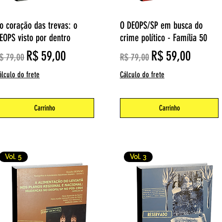
Visualização rápida
Visualização rápida
o coração das trevas: o
O DEOPS/SP em busca do
EOPS visto por dentro
crime político - Família 50
reço normal
Preço promocional
Preço normal
Preço promocio
R$ 59,00
R$ 59,00
$ 79,00
R$ 79,00
álculo do frete
Cálculo do frete
Carrinho
Carrinho
Vol. 5
Vol. 3