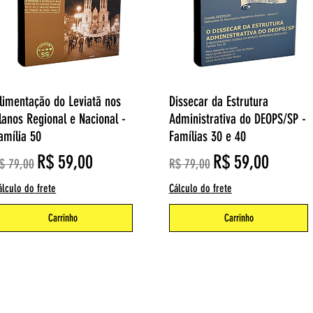
Visualização rápida
Visualização rápida
limentação do Leviatã nos
Dissecar da Estrutura
lanos Regional e Nacional -
Administrativa do DEOPS/SP -
amília 50
Famílias 30 e 40
reço normal
Preço promocional
Preço normal
Preço promocio
R$ 59,00
R$ 59,00
$ 79,00
R$ 79,00
álculo do frete
Cálculo do frete
Carrinho
Carrinho