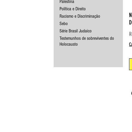
Palestina
Política e Direito
N
Racismo e Discriminação
D
Sebo
Série Brasil Judaico
P
R
Testemunhos de sobreviventes do
Holocausto
C