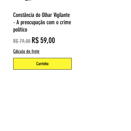
Visualização rápida
Constância do Olhar Vigilante
- A preocupação com o crime
político
nal
Preço normal
Preço promocional
R$ 59,00
R$ 79,00
Cálculo do frete
Carrinho