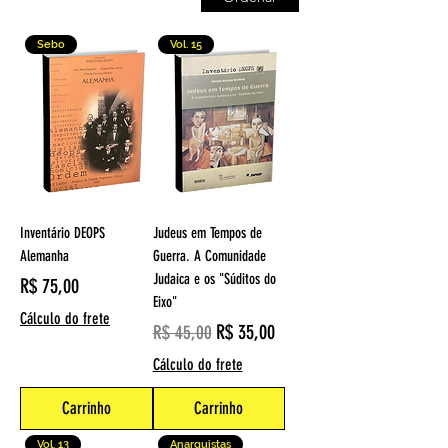
Sebo
Vol. 15
Inventário DEOPS
Judeus em Tempos de
Alemanha
Guerra. A Comunidade
Judaica e os "Súditos do
Preço
R$ 75,00
Eixo"
Cálculo do frete
Preço normal
Preço promocional
R$ 35,00
R$ 45,00
Cálculo do frete
Carrinho
Carrinho
Vol. 13
Anarquistas