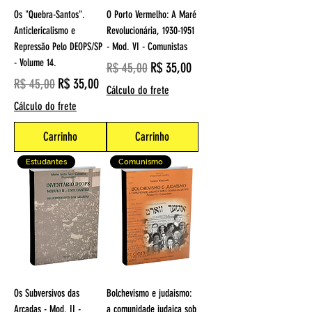
Os "Quebra-Santos".
O Porto Vermelho: A Maré
Anticlericalismo e
Revolucionária, 1930-1951
Repressão Pelo DEOPS/SP
- Mod. VI - Comunistas
- Volume 14.
Preço normal
Preço promocional
R$ 35,00
R$ 45,00
Preço normal
Preço promocional
R$ 35,00
R$ 45,00
Cálculo do frete
Cálculo do frete
Carrinho
Carrinho
Estudantes
Comunismo
Os Subversivos das
Bolchevismo e judaismo:
Arcadas - Mod. II -
a comunidade judaica sob