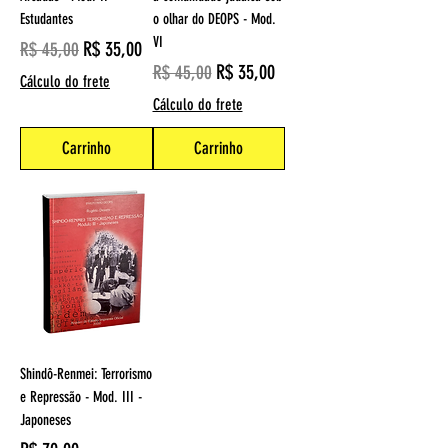
Estudantes
o olhar do DEOPS - Mod.
VI
Preço normal
Preço promocional
R$ 35,00
R$ 45,00
Preço normal
Preço promocional
R$ 35,00
R$ 45,00
Cálculo do frete
Cálculo do frete
Carrinho
Carrinho
Shindô-Renmei: Terrorismo
e Repressão - Mod. III -
Japoneses