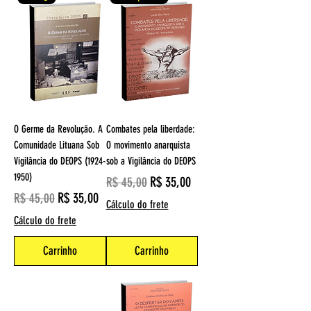
O Germe da Revolução. A
Combates pela liberdade:
Comunidade Lituana Sob
O movimento anarquista
Vigilância do DEOPS (1924-
sob a Vigilância do DEOPS
1950)
Preço normal
Preço promocional
R$ 35,00
R$ 45,00
Preço normal
Preço promocional
R$ 35,00
R$ 45,00
Cálculo do frete
Cálculo do frete
Carrinho
Carrinho