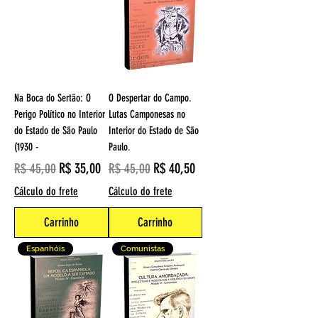
Na Boca do Sertão: O
O Despertar do Campo.
Perigo Político no Interior
Lutas Camponesas no
do Estado de São Paulo
Interior do Estado de São
(1930 -
Paulo.
Preço normal
Preço promocional
Preço normal
Preço promocional
R$ 35,00
R$ 40,50
R$ 45,00
R$ 45,00
Cálculo do frete
Cálculo do frete
Carrinho
Carrinho
Espanhóis
Comunistas