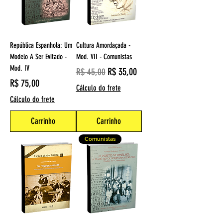
República Espanhola: Um
Cultura Amordaçada -
Modelo A Ser Evitado -
Mod. VII - Comunistas
Mod. IV
Preço normal
Preço promocional
R$ 35,00
R$ 45,00
Preço
R$ 75,00
Cálculo do frete
Cálculo do frete
Carrinho
Carrinho
Comunistas